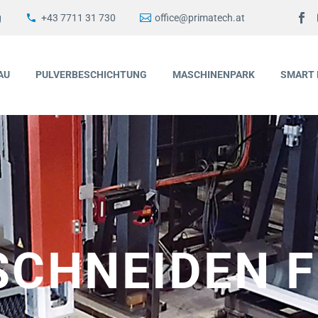
g
+43 7711 31 730
office@primatech.at
AU
PULVERBESCHICHTUNG
MASCHINENPARK
SMART 
SCHNEIDEN F